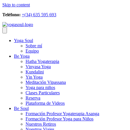
Skip to content
Teléfono:
+(34) 635 595 693
Yoga Soul
Sobre mí
Equipo
Be Yoga
Hatha Yogaterapia
Vinyasa Yoga
Kundalini
Yin Yoga
Meditación Vipassana
Yoga para niños
Clases Particulares
Reserva
Plataforma de Videos
Be Soul
Formación Profesor Yogaterapia Asanga
Formación Profesor Yoga para Niños
Nuestros Retiros
Nuestros Viajes