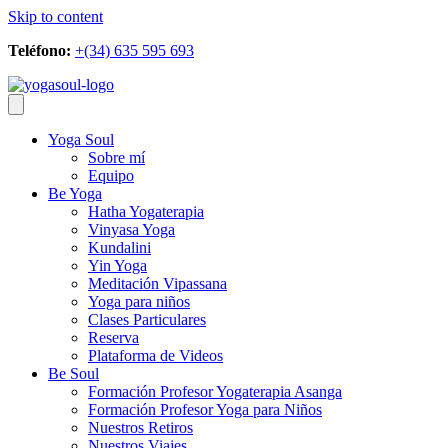
Skip to content
Teléfono:
+(34) 635 595 693
Yoga Soul
Sobre mí
Equipo
Be Yoga
Hatha Yogaterapia
Vinyasa Yoga
Kundalini
Yin Yoga
Meditación Vipassana
Yoga para niños
Clases Particulares
Reserva
Plataforma de Videos
Be Soul
Formación Profesor Yogaterapia Asanga
Formación Profesor Yoga para Niños
Nuestros Retiros
Nuestros Viajes