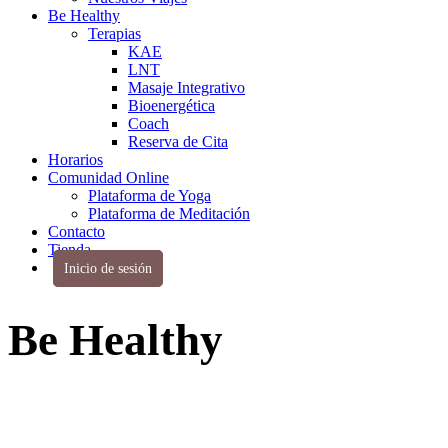
Be Healthy
Terapias
KAE
LNT
Masaje Integrativo
Bioenergética
Coach
Reserva de Cita
Horarios
Comunidad Online
Plataforma de Yoga
Plataforma de Meditación
Contacto
Tienda
Inicio de sesión
Be Healthy
A través de la alineación del