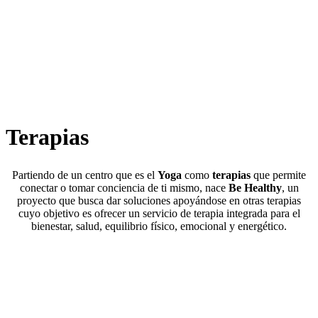
cuerpo descubrí la alineación
de mi mente, de mi ser y de mi
inteligencia.
- Yogacharya B.K.S. Iyengar-
Terapias
Partiendo de un centro que es el
Yoga
como
terapias
que permite
conectar o tomar conciencia de ti mismo, nace
Be Healthy
, un
proyecto que busca dar soluciones apoyándose en otras terapias
cuyo objetivo es ofrecer un servicio de terapia integrada para el
bienestar, salud, equilibrio físico, emocional y energético.