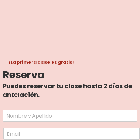
¡La primera clase es gratis!
Reserva
Puedes reservar tu clase hasta 2 días de
antelación.
N
o
m
E
b
m
r