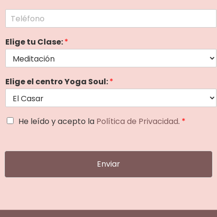
a
e
T
i
*
e
l
l
*
Elige tu Clase:
*
é
f
o
n
o
Elige el centro Yoga Soul:
*
*
A
He leído y acepto la
Política de Privacidad
.
*
c
u
e
r
Enviar
d
o
R
G
P