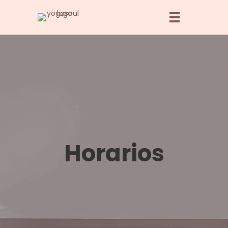
Horarios
¡La primera clase de
Yoga es gratis!