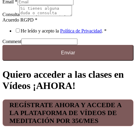
Email
*
Consulta
Acuerdo RGPD
*
He leído y acepto la
Política de Privacidad
.
*
Comment
Enviar
Quiero acceder a las clases en
Vídeos ¡AHORA!
REGÍSTRATE AHORA Y ACCEDE A
LA PLATAFORMA DE VÍDEOS DE
MEDITACIÓN POR 35€/MES