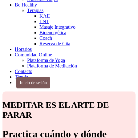
Be Healthy
Terapias
KAE
LNT
Masaje Integrativo
Bioenergética
Coach
Reserva de Cita
Horarios
Comunidad Online
Plataforma de Yoga
Plataforma de Meditación
Contacto
Tienda
Inicio de sesión
MEDITAR ES EL ARTE DE
PARAR
Practica cuándo y dónde