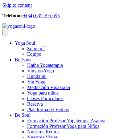
Skip to content
Teléfono:
+(34) 635 595 693
Yoga Soul
Sobre mí
Equipo
Be Yoga
Hatha Yogaterapia
Vinyasa Yoga
Kundalini
Yin Yoga
Meditación Vipassana
Yoga para niños
Clases Particulares
Reserva
Plataforma de Videos
Be Soul
Formación Profesor Yogaterapia Asanga
Formación Profesor Yoga para Niños
Nuestros Retiros
Nuestros Viajes