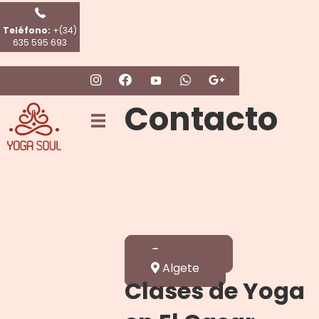
Teléfono:
+(34)
635 595 693
Contacto
Conecta con
nosotros de
Soul a Soul
El casar
Algete
Clases de Yoga