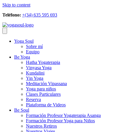
Skip to content
Teléfono:
+(34) 635 595 693
Yoga Soul
Sobre mí
Equipo
Be Yoga
Hatha Yogaterapia
Vinyasa Yoga
Kundalini
Yin Yoga
Meditación Vipassana
Yoga para niños
Clases Particulares
Reserva
Plataforma de Videos
Be Soul
Formación Profesor Yogaterapia Asanga
Formación Profesor Yoga para Niños
Nuestros Retiros
Nuestros Viajes