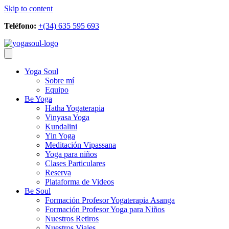
Skip to content
Teléfono:
+(34) 635 595 693
Yoga Soul
Sobre mí
Equipo
Be Yoga
Hatha Yogaterapia
Vinyasa Yoga
Kundalini
Yin Yoga
Meditación Vipassana
Yoga para niños
Clases Particulares
Reserva
Plataforma de Videos
Be Soul
Formación Profesor Yogaterapia Asanga
Formación Profesor Yoga para Niños
Nuestros Retiros
Nuestros Viajes