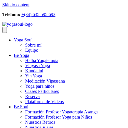
Skip to content
Teléfono:
+(34) 635 595 693
Yoga Soul
Sobre mí
Equipo
Be Yoga
Hatha Yogaterapia
Vinyasa Yoga
Kundalini
Yin Yoga
Meditación Vipassana
Yoga para niños
Clases Particulares
Reserva
Plataforma de Videos
Be Soul
Formación Profesor Yogaterapia Asanga
Formación Profesor Yoga para Niños
Nuestros Retiros
Nuestros Viajes