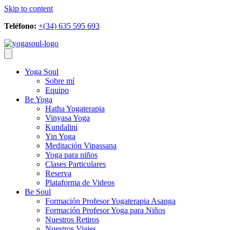
Skip to content
Teléfono:
+(34) 635 595 693
Yoga Soul
Sobre mí
Equipo
Be Yoga
Hatha Yogaterapia
Vinyasa Yoga
Kundalini
Yin Yoga
Meditación Vipassana
Yoga para niños
Clases Particulares
Reserva
Plataforma de Videos
Be Soul
Formación Profesor Yogaterapia Asanga
Formación Profesor Yoga para Niños
Nuestros Retiros
Nuestros Viajes