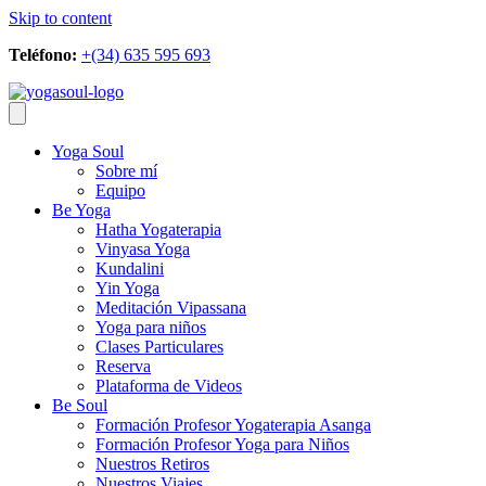
Skip to content
Teléfono:
+(34) 635 595 693
Yoga Soul
Sobre mí
Equipo
Be Yoga
Hatha Yogaterapia
Vinyasa Yoga
Kundalini
Yin Yoga
Meditación Vipassana
Yoga para niños
Clases Particulares
Reserva
Plataforma de Videos
Be Soul
Formación Profesor Yogaterapia Asanga
Formación Profesor Yoga para Niños
Nuestros Retiros
Nuestros Viajes