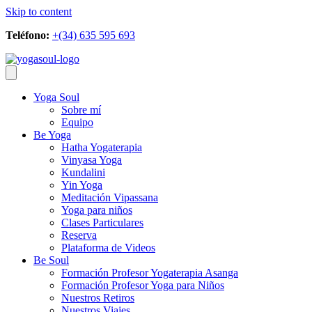
Skip to content
Teléfono:
+(34) 635 595 693
Yoga Soul
Sobre mí
Equipo
Be Yoga
Hatha Yogaterapia
Vinyasa Yoga
Kundalini
Yin Yoga
Meditación Vipassana
Yoga para niños
Clases Particulares
Reserva
Plataforma de Videos
Be Soul
Formación Profesor Yogaterapia Asanga
Formación Profesor Yoga para Niños
Nuestros Retiros
Nuestros Viajes