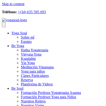
Skip to content
Teléfono:
+(34) 635 595 693
Yoga Soul
Sobre mí
Equipo
Be Yoga
Hatha Yogaterapia
Vinyasa Yoga
Kundalini
Yin Yoga
Meditación Vipassana
Yoga para niños
Clases Particulares
Reserva
Plataforma de Videos
Be Soul
Formación Profesor Yogaterapia Asanga
Formación Profesor Yoga para Niños
Nuestros Retiros
Nuestros Viajes