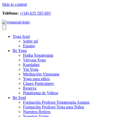
Skip to content
Teléfono:
+(34) 635 595 693
Yoga Soul
Sobre mí
Equipo
Be Yoga
Hatha Yogaterapia
Vinyasa Yoga
Kundalini
Yin Yoga
Meditación Vipassana
Yoga para niños
Clases Particulares
Reserva
Plataforma de Videos
Be Soul
Formación Profesor Yogaterapia Asanga
Formación Profesor Yoga para Niños
Nuestros Retiros
Nuestros Viajes