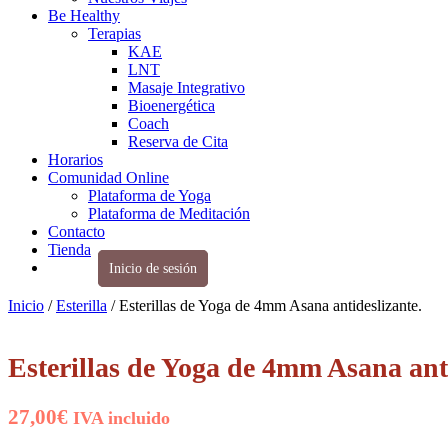
Be Healthy
Terapias
KAE
LNT
Masaje Integrativo
Bioenergética
Coach
Reserva de Cita
Horarios
Comunidad Online
Plataforma de Yoga
Plataforma de Meditación
Contacto
Tienda
Inicio de sesión
Inicio
/
Esterilla
/ Esterillas de Yoga de 4mm Asana antideslizante.
Esterillas de Yoga de 4mm Asana anti
27,00
€
IVA incluido