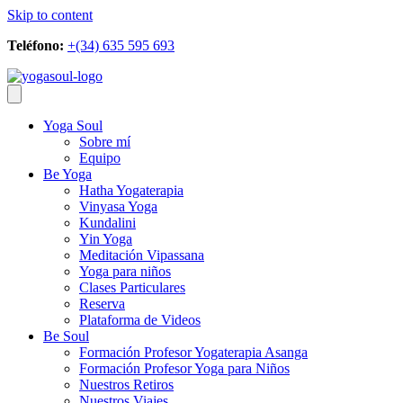
Skip to content
Teléfono:
+(34) 635 595 693
Yoga Soul
Sobre mí
Equipo
Be Yoga
Hatha Yogaterapia
Vinyasa Yoga
Kundalini
Yin Yoga
Meditación Vipassana
Yoga para niños
Clases Particulares
Reserva
Plataforma de Videos
Be Soul
Formación Profesor Yogaterapia Asanga
Formación Profesor Yoga para Niños
Nuestros Retiros
Nuestros Viajes