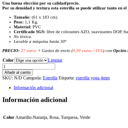
Una buena elección por su calidad/precio.
Por su densidad y textura esta esterilla se puede utilizar tanto en el
Tamaño:
(61 x 183 cm).
Peso:
1,1 Kg.
Material:
PVC
Certificado SGS:
libre de colorantes AZO, suavizantes DOP, fta
No tóxica.
Lavable a máquina hasta 30º
PRECIO:
27 euros
+ Gastos de envío (
4,90 euros +IVA
) con
Opción 
Color
Limpiar
Esterillas
de
Añadir al carrito
Yoga
SKU:
N/D
Categoría:
Esterilla
Etiqueta:
esterilla yoga 4mm
de
4mm
Información adicional
Asana
antideslizante.
Información adicional
cantidad
Color
Amarillo-Naranja, Rosa, Turquesa, Verde