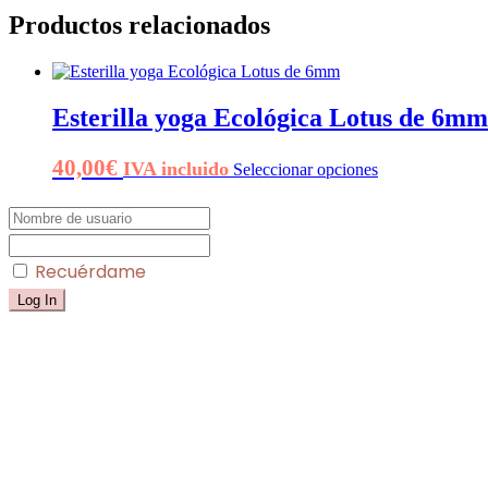
Productos relacionados
Esterilla yoga Ecológica Lotus de 6mm
Este
40,00
€
IVA incluido
Seleccionar opciones
producto
tiene
múltiples
variantes.
Las
Recuérdame
opciones
se
pueden
elegir
en
la
página
de
producto