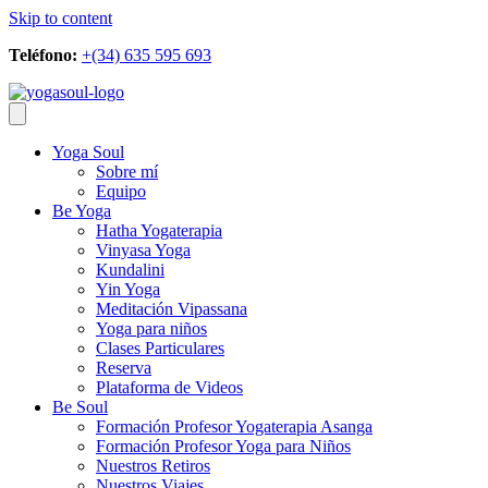
Skip to content
Teléfono:
+(34) 635 595 693
Yoga Soul
Sobre mí
Equipo
Be Yoga
Hatha Yogaterapia
Vinyasa Yoga
Kundalini
Yin Yoga
Meditación Vipassana
Yoga para niños
Clases Particulares
Reserva
Plataforma de Videos
Be Soul
Formación Profesor Yogaterapia Asanga
Formación Profesor Yoga para Niños
Nuestros Retiros
Nuestros Viajes