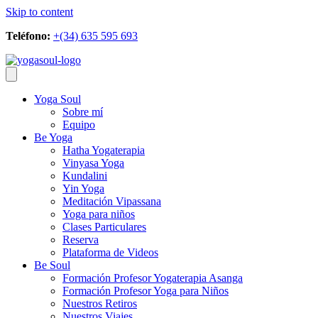
Skip to content
Teléfono:
+(34) 635 595 693
Yoga Soul
Sobre mí
Equipo
Be Yoga
Hatha Yogaterapia
Vinyasa Yoga
Kundalini
Yin Yoga
Meditación Vipassana
Yoga para niños
Clases Particulares
Reserva
Plataforma de Videos
Be Soul
Formación Profesor Yogaterapia Asanga
Formación Profesor Yoga para Niños
Nuestros Retiros
Nuestros Viajes