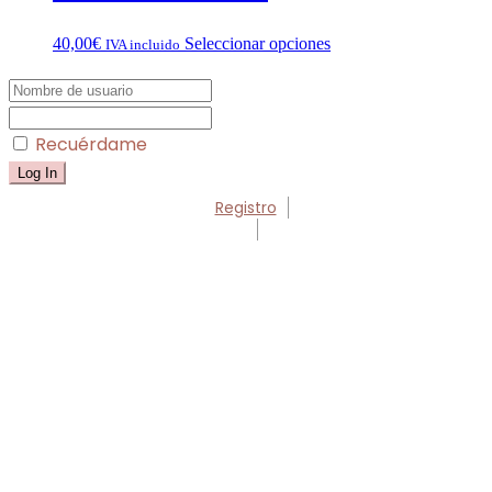
Este
40,00
€
Seleccionar opciones
IVA incluido
producto
tiene
múltiples
variantes.
Recuérdame
Las
opciones
se
pueden
Registro
elegir
en
la
página
de
producto