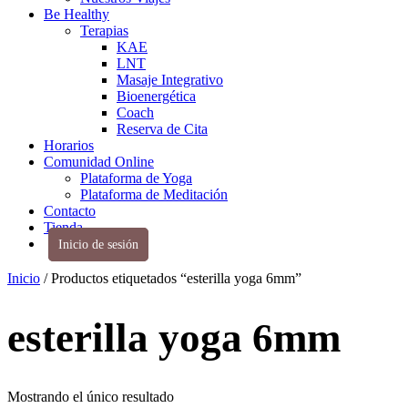
Be Healthy
Terapias
KAE
LNT
Masaje Integrativo
Bioenergética
Coach
Reserva de Cita
Horarios
Comunidad Online
Plataforma de Yoga
Plataforma de Meditación
Contacto
Tienda
Inicio de sesión
Inicio
/ Productos etiquetados “esterilla yoga 6mm”
esterilla yoga 6mm
Mostrando el único resultado